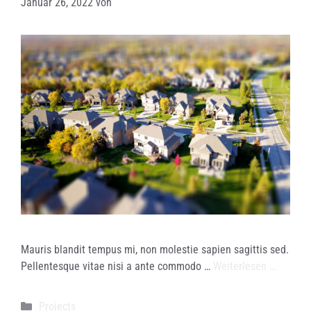
Januar 26, 2022
von
Mauris blandit tempus mi, non molestie sapien sagittis sed.
Pellentesque vitae nisi a ante commodo …
Weiterlesen …
Kategorien
Projects