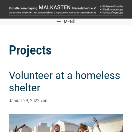
Zum
Inhalt
springen
MENÜ
Projects
Volunteer at a homeless
shelter
Januar 29, 2022
von