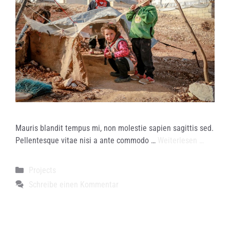
Mauris blandit tempus mi, non molestie sapien sagittis sed.
Pellentesque vitae nisi a ante commodo …
Weiterlesen …
Kategorien
Projects
Schreibe einen Kommentar