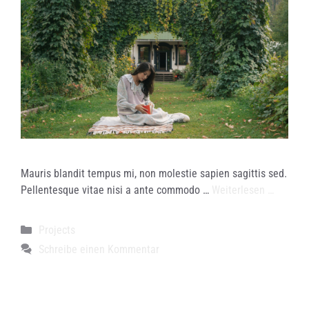
Mauris blandit tempus mi, non molestie sapien sagittis sed.
Pellentesque vitae nisi a ante commodo …
Weiterlesen …
Kategorien
Projects
Schreibe einen Kommentar