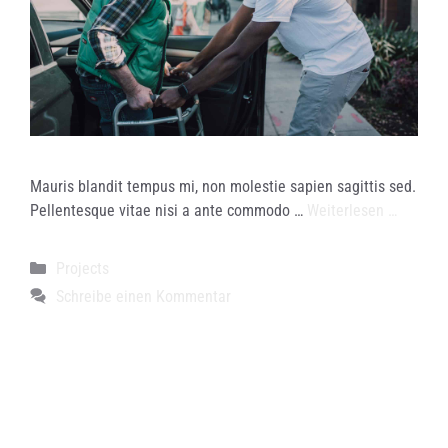
Mauris blandit tempus mi, non molestie sapien sagittis sed.
Pellentesque vitae nisi a ante commodo …
Weiterlesen …
Kategorien
Projects
Schreibe einen Kommentar