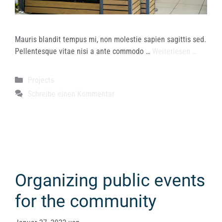
Mauris blandit tempus mi, non molestie sapien sagittis sed.
Pellentesque vitae nisi a ante commodo …
Weiterlesen …
Kategorien
Projects
Schreibe einen Kommentar
Organizing public events
for the community