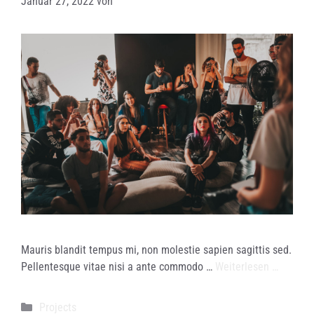
Januar 27, 2022
von
Mauris blandit tempus mi, non molestie sapien sagittis sed.
Pellentesque vitae nisi a ante commodo …
Weiterlesen …
Kategorien
Projects