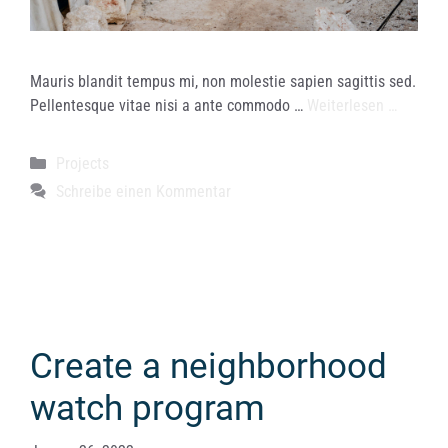
Mauris blandit tempus mi, non molestie sapien sagittis sed.
Pellentesque vitae nisi a ante commodo …
Weiterlesen …
Kategorien
Projects
Schreibe einen Kommentar
Create a neighborhood
watch program