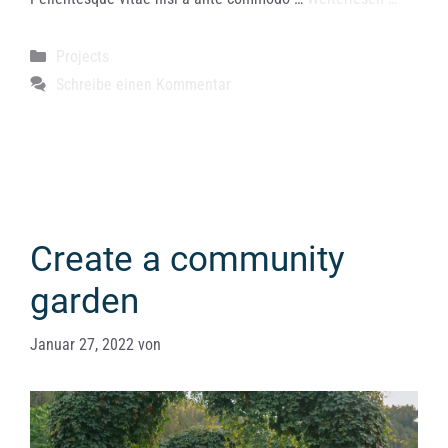
Kategorien
Projects
Schreibe einen Kommentar
Create a community
garden
Januar 27, 2022
von