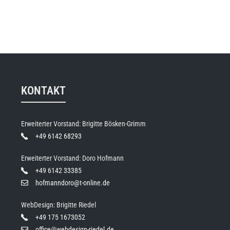
KONTAKT
Erweiterter Vorstand: Brigitte Bösken-Grimm
+49 6142 68293
Erweiterter Vorstand: Doro Hofmann
+49 6142 33385
hofmanndoro@t-online.de
WebDesign: Brigitte Riedel
+49 175 1673052
office@webdesign-riedel.de