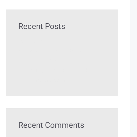
Recent Posts
Hello world!
Volunteer at a homeless shelter
Community training
Volunteering at the local food bank
How to take legal action
Recent Comments