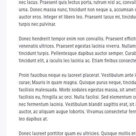
nec lacus. Praesent quis lectus porta, rutrum nisl ac, conval
urna. Donec massa nunc, tincidunt non neque a, accumsan or
auctor eros. Integer et libero leo. Praesent lacus mi, tincidun
turpis nec pulvinar.
Donec hendrerit tempor enim non convallis. Praesent efficit
venenatis ultrices. Praesent egestas lacinia viverra. Nullam
tincidunt turpis. Pellentesque dapibus auctor semper. Curab
tincidunt elit, a iaculis leo lacinia ac. Etiam finibus consect
Proin faucibus neque eu laoreet placerat. Vestibulum ante ip
curae; Mauris in quam magna. Quisque purus neque, tincidun
facilisis malesuada. Morbi sodales egestas massa, sit amet
facilisis eu, fringilla ac orci. Nulla facilisi. Sed element
nec fermentum lacinia. Vestibulum blandit sagittis erat, si
auctor, ac aliquam augue lobortis. Vivamus consectetur fer
leo dapibus at.
Donec laoreet porttitor quam eu ultricies. Quisque mollis e