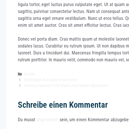
ligula tortor, eget luctus purus vulputate eget. Ut at quam a
sagittis, pulvinar consectetur lectus. Nam ut consequat ante
sagittis urna eget ornare vestibulum. Nunc ut eros tellus. Q
enim sit amet auctor. Cras sit amet efficitur lectus. Cras ia
Donec vel porta diam. Cras mattis quam ut molestie laoreet. 
sodales lacus. Curabitur eu rutrum ipsum. Ut non dapibus m
laoreet. Duis a tincidunt dui. Maecenas fringilla tempus to
rutrum porttitor. In mauris velit, commodo non mauris vel, sc
Kategorien
Events
Participate in a canned food drive
Getting Involved in the Black Lives Matter Movement
Schreibe einen Kommentar
Du musst
angemeldet
sein, um einen Kommentar abzugebe