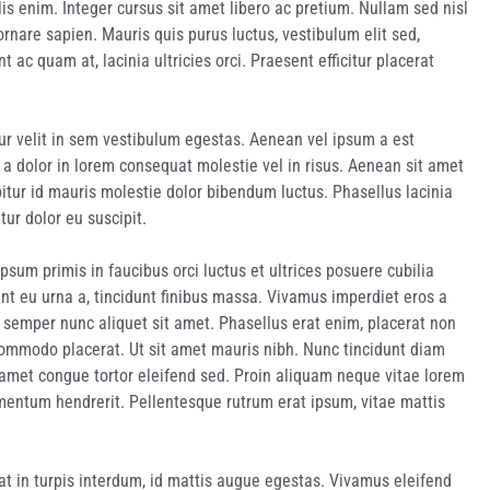
lis enim. Integer cursus sit amet libero ac pretium. Nullam sed nisl
nare sapien. Mauris quis purus luctus, vestibulum elit sed,
t ac quam at, lacinia ultricies orci. Praesent efficitur placerat
ur velit in sem vestibulum egestas. Aenean vel ipsum a est
 a dolor in lorem consequat molestie vel in risus. Aenean sit amet
itur id mauris molestie dolor bibendum luctus. Phasellus lacinia
etur dolor eu suscipit.
sum primis in faucibus orci luctus et ultrices posuere cubilia
t eu urna a, tincidunt finibus massa. Vivamus imperdiet eros a
 semper nunc aliquet sit amet. Phasellus erat enim, placerat non
um commodo placerat. Ut sit amet mauris nibh. Nunc tincidunt diam
t amet congue tortor eleifend sed. Proin aliquam neque vitae lorem
mentum hendrerit. Pellentesque rutrum erat ipsum, vitae mattis
rat in turpis interdum, id mattis augue egestas. Vivamus eleifend