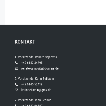
KONTAKT
1. Vorsitzende: Renate Sajnovits
+49 6142 34695
renate-sajnovits@t-online.de
2. Vorsitzende: Karin Beilstein
+49 6145 52419
karinbeilstein@gmx.de
2. Vorsitzende: Ruth Schmid
+49 6142 64687